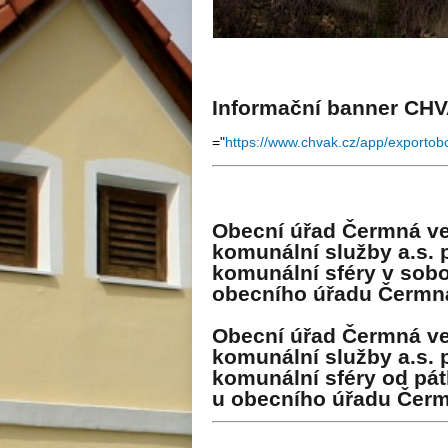
Informační banner CH
="
https://www.chvak.cz/app/exportob
Obecní úřad Čermná ve
komunální služby a.s.
komunální sféry v sobo
obecního úřadu Čermn
Obecní úřad Čermná ve
komunální služby a.s.
komunální sféry od pát
u obecního úřadu Čer