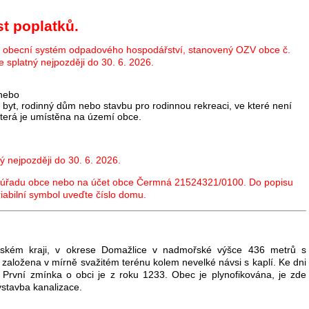
t poplatků.
a obecní systém odpadového hospodářství, stanovený OZV obce č.
e splatný nejpozději do 30. 6. 2026.
 nebo
í byt, rodinný dům nebo stavbu pro rodinnou rekreaci, ve které není
která je umístěna na území obce.
ný nejpozději do 30. 6. 2026.
a úřadu obce nebo na účet obce Čermná 21524321/0100. Do popisu
iabilní symbol uveďte číslo domu.
ském kraji, v okrese Domažlice v nadmořské výšce 436 metrů s
e založena v mírně svažitém terénu kolem nevelké návsi s kaplí. Ke dni
 První zmínka o obci je z roku 1233. Obec je plynofikována, je zde
stavba kanalizace.