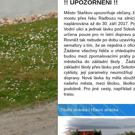
!! UPOZORNĚNÍ !!
Město Staňkov upozorňuje občany, že
mostu přes řeku Radbuzu na silnici 
naplánována až do 30. září 2017. Po
Vodní ulici a jednak lávku pod Sokol
určena pouze pro m ístní dopravu p
Rovněž tak nebude po dobu uzavírky
semafory s tím, že se nejedná o ofic
Žádáme všechny řidiče o ohleduplno
budou mezi zpomalovacími práhy po
městečka do základní školy . Žád
základní školy přes lávku pod Sokol
cyklisty, její parametry neumožňují
dopravy. Nová lávka by měla slouži
našeho města, mezi školou, škol
podobně. Pro jiné cesty, například 
trasu.
Titulní stránka
/
Hlavní stránka