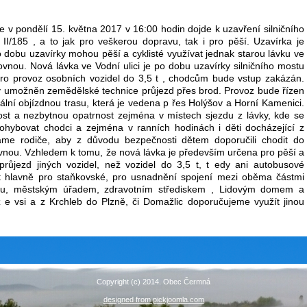
 v pondělí 15. května 2017 v 16:00 hodin dojde k uzavření silničního
II/185 , a to jak pro veškerou dopravu, tak i pro pěší. Uzavírka je
 dobu uzavírky mohou pěší a cyklisté využívat jednak starou lávku ve
ovnou. Nová lávka ve Vodní ulici je po dobu uzavírky silničního mostu
ro provoz osobních vozidel do 3,5 t , chodcům bude vstup zakázán.
 umožněn zemědělské technice průjezd přes brod. Provoz bude řízen
iální objízdnou trasu, která je vedena p řes Holýšov a Horní Kamenici.
st a nezbytnou opatrnost zejména v místech sjezdu z lávky, kde se
hybovat chodci a zejména v ranních hodinách i děti docházející z
áme rodiče, aby z důvodu bezpečnosti dětem doporučili chodit do
ovnou. Vzhledem k tomu, že nová lávka je především určena pro pěší a
 průjezd jiných vozidel, než vozidel do 3,5 t, t edy ani autobusové
t hlavně pro staňkovské, pro usnadnění spojení mezi oběma částmi
kou, městským úřadem, zdravotním střediskem , Lidovým domem a
z e vsi a z Krchleb do Plzně, či Domažlic doporučujeme využít jinou
Copyright (c) 2014. Obec Čermná
designed from pickjoomla.com