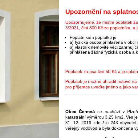
Upozornění na splatnos
Upozorňujeme, že místní poplatek z
3/2021, činí 800 Kč za poplatníka a j
Poplatníkem poplatku je
a) fyzická osoba přihlášená v obci
b) vlastník nemovité věci zahrnujíc
přihlášená žádná fyzická osoba a 
Poplatek za psa činí 50 Kč a je splat
Poplatek je možné uhradit hotově n
pro příjemce uveďte jméno a jako var
Obec Čermná
se nachází v Plzeň
katastrální výměrou 3,25 km
2
. Ves j
31. 12. 2016 zde žilo 243 obyvatel.
veřejný vodovod a byla dokončena vý