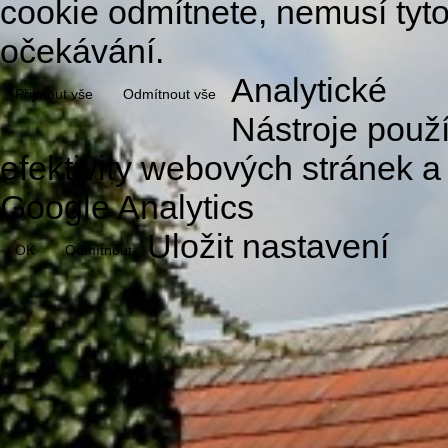
cookie odmítnete, nemusí tyt
očekávání.
Analytické
Přijmout vše
Odmítnout vše
Nástroje použ
efektivity webových stránek a
Google Analytics
Uložit nastavení
OK
Odmítnout