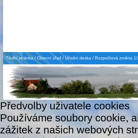
Titulní stránka
/
Obecní úřad
/
Úřední deska
/
Rozpočtová změna 1/
Copyrig
design
Předvolby uživatele cookies
Používáme soubory cookie, ab
zážitek z našich webových st